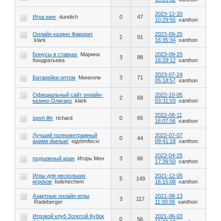
2023-12-20
Игра кинг
dundich
0
47
10:29:55
xanthon
Онлайн казино Фаворит
2023-09-25
2
91
klark
16:35:34
xanthon
Бонусы в ставках
Марина
2023-09-25
3
88
Кондратьева
16:29:12
xanthon
2023-07-24
Батарейки оптом
Минелли
3
71
05:18:57
xanthon
Официальный сайт онлайн-
2022-10-05
2
68
казино Олигарх
klark
03:31:03
xanthon
2022-08-11
sport life
richard
0
65
16:07:06
xanthon
Лучший полнометражный
2022-07-07
0
44
аниме фильм!
ogybmfecxi
09:41:18
xanthon
2022-04-25
подъемный кран
Игорь Мен
3
66
17:39:50
xanthon
Игры для нескольких
2021-12-05
5
149
игроков
bolshechem
16:15:08
xanthon
Азартные онлайн игры
2021-08-13
3
117
Radeberger
11:00:05
xanthon
Игровой клуб Золотой Кубок
2021-06-03
0
56