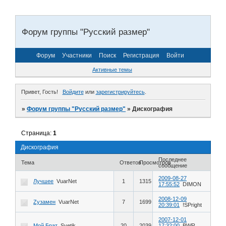
Форум группы "Русский размер"
Форум
Участники
Поиск
Регистрация
Войти
Активные темы
Привет, Гость!
Войдите
или
зарегистрируйтесь
.
»
Форум группы "Русский размер"
»
Дискография
Страница:
1
Дискография
Последнее
Тема
Ответов
Просмотров
сообщение
2009-08-27
Лучшее
VuarNet
1
1315
17:55:52
DIMON
2008-12-09
Zузамен
VuarNet
7
1699
20:39:01
!SPright
2007-12-01
Мой Брат
Svetik
20
2039
17:32:00
BWR