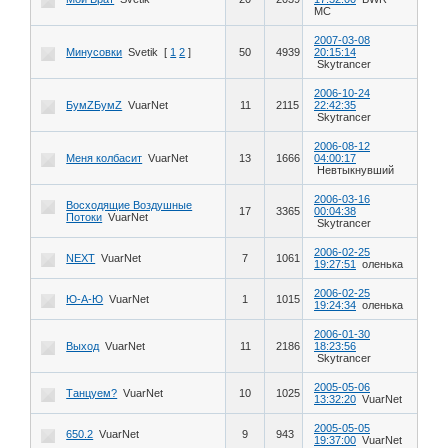
MC
2007-03-08
Минусовки
Svetik
[
1
2
]
50
4939
20:15:14
Skytrancer
2006-10-24
БумZБумZ
VuarNet
11
2115
22:42:35
Skytrancer
2006-08-12
Меня колбасит
VuarNet
13
1666
04:00:17
Невтыкнувший
2006-03-16
Восходящие Воздушные
17
3365
00:04:38
Потоки
VuarNet
Skytrancer
2006-02-25
NEXT
VuarNet
7
1061
19:27:51
оленька
2006-02-25
Ю-А-Ю
VuarNet
1
1015
19:24:34
оленька
2006-01-30
Выход
VuarNet
11
2186
18:23:56
Skytrancer
2005-05-06
Танцуем?
VuarNet
10
1025
13:32:20
VuarNet
2005-05-05
650.2
VuarNet
9
943
19:37:00
VuarNet